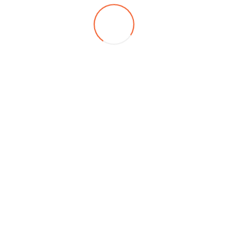
yat
bursa ilçelerinde bursa evden eve nakliyat hizmetleri sunmaktad
anında uzman olan profesyonel firmamız müşteri memnuniyeti o
meti en uygun fiyatlar ile sunmaktayız.
irmalardan birisi olan firmamız
bursa eşya depolama
kapasitesi i
z depolama çözümleri sunmaktayız fazla eşyanız mı var dert etm
olama ihtiyacı duyar ve son zamanlarda kiralık ev bulamayan ve
or.